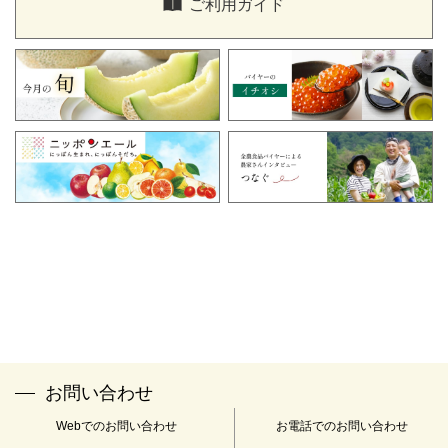
ご利用ガイド
ください。
「全農食品オンラインショップ窓口」
TEL：0120-058-047
FAX：03-3350-2153
メールアドレス：
info@zfc-shop.jp
※受付時間：午前9時～午後5時 土・日・祝日・年末年始(12
月29日～1月4日)は休業とさせていただきます。
※当社は下記の認定個人情報保護団体の対象事業者となっていま
す。
名称：一般財団法人 日本情報経済社会推進協会
住所：〒106-0032 東京都港区六本木1-9-9 六本木ファーストビル
12F
苦情解決の連絡先：個人情報保護苦情相談室
電話番号：03-5860-7565 0120-700-779
お問い合わせ
Webでのお問い合わせ
お電話でのお問い合わせ