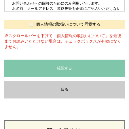
お問い合わせへの回答のためにのみ利用いたします。
お名前、メールアドレス、連絡先等を正確にご記入いただけない
場合は適切な回答を受けられない場合がございます。
4. 個人情報の第三者へ提供
当サイトでは、第三者に提供することはありません。
個人情報の取扱いについて同意する
5. 個人情報の委託
上記3.の利用目的を達成するため、委託する場合があります。委
※スクロールバーを下げて「個人情報の取扱いについて」を最後
託先とは「情報漏洩防止に関する契約書」を交わし、委託する個人
までお読みいただけない場合は、チェックボックスが有効になり
情報の安全管理が図られるよう、委託先に対する必要、かつ、適切
ません。
な監督を行ないます。
6. 開示等の求め
当社では取得した個人情報について、本人または代理人からの利
用目的の通知、開示、訂正、追加又は削除、利用の停止、消去及び
確認する
第三者への提供の停止の求めに応じます。
開示等の請求は後段の「全農食品オンラインショップ窓口」にお問
合せください。
7. cookieの利用について
戻る
当サイトでは利用者様の識別やサイトの利便性向上のために
cookieを利用しており、
名前、住所およびメールアドレスなど特定の個人を識別する情報は
含んでおりません。
8. 個人情報の取扱いに関するお問合せ、苦情及びご相談について
個人情報の取扱いに関するお問合せ、苦情及びご相談につきまし
ては、
こちら、
もしくは「全農食品オンラインショップ窓口」にご連絡