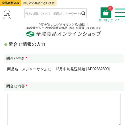
全品送料込み
のし対応商品ございます
0
ホーム
買い物かご
メニュー
”旬”を”おいしい”タイミングでお届け！
JA全農グループの全国農協食品（株）が運営しております
問合せ情報の入力
問合せ件名
*
商品名 : メジャーサンふじ 12月中旬発送開始 [AP02382800]
問合せ内容
*