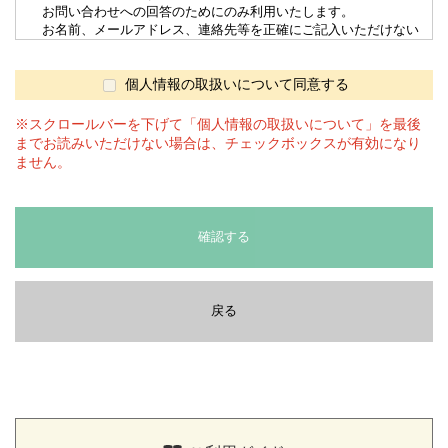
お問い合わせへの回答のためにのみ利用いたします。
お名前、メールアドレス、連絡先等を正確にご記入いただけない
場合は適切な回答を受けられない場合がございます。
4. 個人情報の第三者へ提供
当サイトでは、第三者に提供することはありません。
個人情報の取扱いについて同意する
5. 個人情報の委託
上記3.の利用目的を達成するため、委託する場合があります。委
※スクロールバーを下げて「個人情報の取扱いについて」を最後
託先とは「情報漏洩防止に関する契約書」を交わし、委託する個人
までお読みいただけない場合は、チェックボックスが有効になり
情報の安全管理が図られるよう、委託先に対する必要、かつ、適切
ません。
な監督を行ないます。
6. 開示等の求め
当社では取得した個人情報について、本人または代理人からの利
用目的の通知、開示、訂正、追加又は削除、利用の停止、消去及び
確認する
第三者への提供の停止の求めに応じます。
開示等の請求は後段の「全農食品オンラインショップ窓口」にお問
合せください。
7. cookieの利用について
戻る
当サイトでは利用者様の識別やサイトの利便性向上のために
cookieを利用しており、
名前、住所およびメールアドレスなど特定の個人を識別する情報は
含んでおりません。
8. 個人情報の取扱いに関するお問合せ、苦情及びご相談について
個人情報の取扱いに関するお問合せ、苦情及びご相談につきまし
ては、
こちら、
もしくは「全農食品オンラインショップ窓口」にご連絡