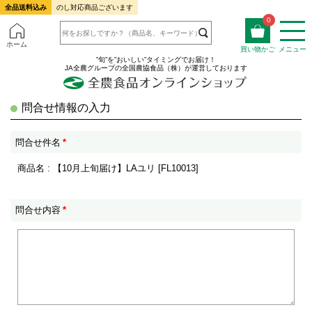
全品送料込み
のし対応商品ございます
0
ホーム
買い物かご
メニュー
”旬”を”おいしい”タイミングでお届け！
JA全農グループの全国農協食品（株）が運営しております
問合せ情報の入力
問合せ件名
*
商品名 : 【10月上旬届け】LAユリ [FL10013]
問合せ内容
*