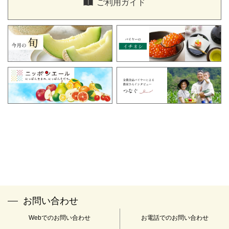
ご利用ガイド
ください。
「全農食品オンラインショップ窓口」
TEL：0120-058-047
FAX：03-3350-2153
メールアドレス：
info@zfc-shop.jp
※受付時間：午前9時～午後5時 土・日・祝日・年末年始(12
月29日～1月4日)は休業とさせていただきます。
※当社は下記の認定個人情報保護団体の対象事業者となっていま
す。
名称：一般財団法人 日本情報経済社会推進協会
住所：〒106-0032 東京都港区六本木1-9-9 六本木ファーストビル
12F
苦情解決の連絡先：個人情報保護苦情相談室
電話番号：03-5860-7565 0120-700-779
お問い合わせ
Webでのお問い合わせ
お電話でのお問い合わせ