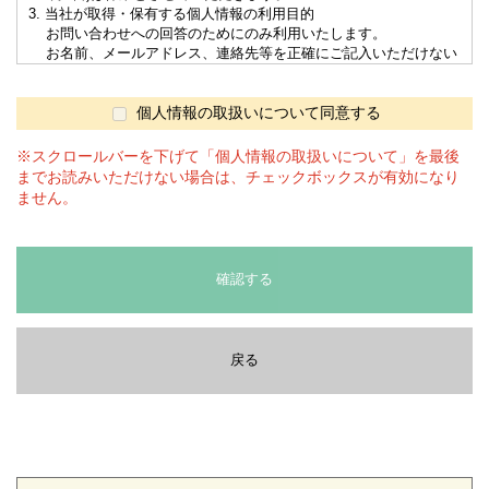
3. 当社が取得・保有する個人情報の利用目的
お問い合わせへの回答のためにのみ利用いたします。
お名前、メールアドレス、連絡先等を正確にご記入いただけない
場合は適切な回答を受けられない場合がございます。
4. 個人情報の第三者へ提供
当サイトでは、第三者に提供することはありません。
個人情報の取扱いについて同意する
5. 個人情報の委託
上記3.の利用目的を達成するため、委託する場合があります。委
※スクロールバーを下げて「個人情報の取扱いについて」を最後
託先とは「情報漏洩防止に関する契約書」を交わし、委託する個人
までお読みいただけない場合は、チェックボックスが有効になり
情報の安全管理が図られるよう、委託先に対する必要、かつ、適切
ません。
な監督を行ないます。
6. 開示等の求め
当社では取得した個人情報について、本人または代理人からの利
用目的の通知、開示、訂正、追加又は削除、利用の停止、消去及び
確認する
第三者への提供の停止の求めに応じます。
開示等の請求は後段の「全農食品オンラインショップ窓口」にお問
合せください。
7. cookieの利用について
戻る
当サイトでは利用者様の識別やサイトの利便性向上のために
cookieを利用しており、
名前、住所およびメールアドレスなど特定の個人を識別する情報は
含んでおりません。
8. 個人情報の取扱いに関するお問合せ、苦情及びご相談について
個人情報の取扱いに関するお問合せ、苦情及びご相談につきまし
ては、