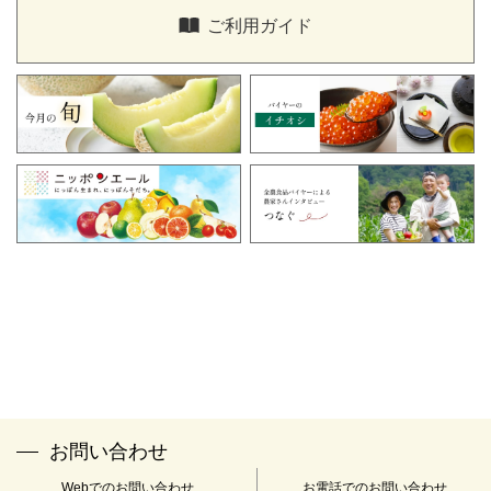
こちら、
もしくは「全農食品オンラインショップ窓口」にご連絡
ご利用ガイド
ください。
「全農食品オンラインショップ窓口」
TEL：0120-058-047
FAX：03-3350-2153
メールアドレス：
info@zfc-shop.jp
※受付時間：午前9時～午後5時 土・日・祝日・年末年始(12
月29日～1月4日)は休業とさせていただきます。
※当社は下記の認定個人情報保護団体の対象事業者となっていま
す。
名称：一般財団法人 日本情報経済社会推進協会
住所：〒106-0032 東京都港区六本木1-9-9 六本木ファーストビル
12F
苦情解決の連絡先：個人情報保護苦情相談室
電話番号：03-5860-7565 0120-700-779
お問い合わせ
Webでのお問い合わせ
お電話でのお問い合わせ