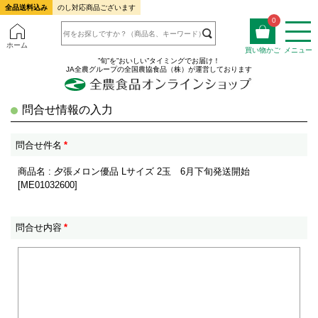
全品送料込み
のし対応商品ございます
0
ホーム
買い物かご
メニュー
”旬”を”おいしい”タイミングでお届け！
JA全農グループの全国農協食品（株）が運営しております
問合せ情報の入力
問合せ件名
*
商品名 : 夕張メロン優品 Lサイズ 2玉 6月下旬発送開始
[ME01032600]
問合せ内容
*