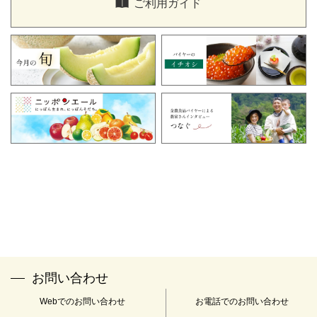
ご利用ガイド
ください。
「全農食品オンラインショップ窓口」
TEL：0120-058-047
FAX：03-3350-2153
メールアドレス：
info@zfc-shop.jp
※受付時間：午前9時～午後5時 土・日・祝日・年末年始(12
月29日～1月4日)は休業とさせていただきます。
※当社は下記の認定個人情報保護団体の対象事業者となっていま
す。
名称：一般財団法人 日本情報経済社会推進協会
住所：〒106-0032 東京都港区六本木1-9-9 六本木ファーストビル
12F
苦情解決の連絡先：個人情報保護苦情相談室
電話番号：03-5860-7565 0120-700-779
お問い合わせ
Webでのお問い合わせ
お電話でのお問い合わせ