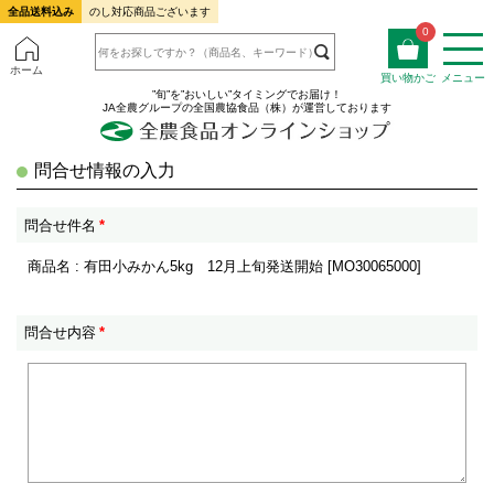
全品送料込み
のし対応商品ございます
0
ホーム
買い物かご
メニュー
”旬”を”おいしい”タイミングでお届け！
JA全農グループの全国農協食品（株）が運営しております
問合せ情報の入力
問合せ件名
*
商品名 : 有田小みかん5kg 12月上旬発送開始 [MO30065000]
問合せ内容
*