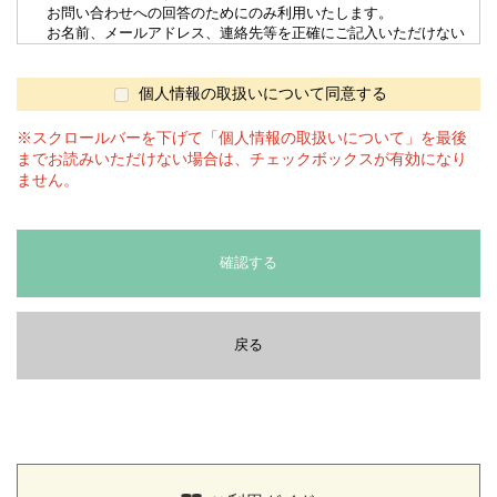
お問い合わせへの回答のためにのみ利用いたします。
お名前、メールアドレス、連絡先等を正確にご記入いただけない
場合は適切な回答を受けられない場合がございます。
4. 個人情報の第三者へ提供
当サイトでは、第三者に提供することはありません。
個人情報の取扱いについて同意する
5. 個人情報の委託
上記3.の利用目的を達成するため、委託する場合があります。委
※スクロールバーを下げて「個人情報の取扱いについて」を最後
託先とは「情報漏洩防止に関する契約書」を交わし、委託する個人
までお読みいただけない場合は、チェックボックスが有効になり
情報の安全管理が図られるよう、委託先に対する必要、かつ、適切
ません。
な監督を行ないます。
6. 開示等の求め
当社では取得した個人情報について、本人または代理人からの利
用目的の通知、開示、訂正、追加又は削除、利用の停止、消去及び
確認する
第三者への提供の停止の求めに応じます。
開示等の請求は後段の「全農食品オンラインショップ窓口」にお問
合せください。
7. cookieの利用について
戻る
当サイトでは利用者様の識別やサイトの利便性向上のために
cookieを利用しており、
名前、住所およびメールアドレスなど特定の個人を識別する情報は
含んでおりません。
8. 個人情報の取扱いに関するお問合せ、苦情及びご相談について
個人情報の取扱いに関するお問合せ、苦情及びご相談につきまし
ては、
こちら、
もしくは「全農食品オンラインショップ窓口」にご連絡