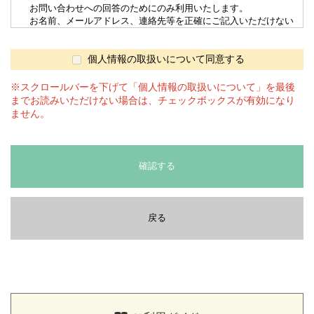
お問い合わせへの回答のためにのみ利用いたします。
お名前、メールアドレス、連絡先等を正確にご記入いただけない
場合は適切な回答を受けられない場合がございます。
4. 個人情報の第三者へ提供
当サイトでは、第三者に提供することはありません。
個人情報の取扱いについて同意する
5. 個人情報の委託
上記3.の利用目的を達成するため、委託する場合があります。委
※スクロールバーを下げて「個人情報の取扱いについて」を最後
託先とは「情報漏洩防止に関する契約書」を交わし、委託する個人
までお読みいただけない場合は、チェックボックスが有効になり
情報の安全管理が図られるよう、委託先に対する必要、かつ、適切
ません。
な監督を行ないます。
6. 開示等の求め
当社では取得した個人情報について、本人または代理人からの利
用目的の通知、開示、訂正、追加又は削除、利用の停止、消去及び
確認する
第三者への提供の停止の求めに応じます。
開示等の請求は後段の「全農食品オンラインショップ窓口」にお問
合せください。
7. cookieの利用について
戻る
当サイトでは利用者様の識別やサイトの利便性向上のために
cookieを利用しており、
名前、住所およびメールアドレスなど特定の個人を識別する情報は
含んでおりません。
8. 個人情報の取扱いに関するお問合せ、苦情及びご相談について
個人情報の取扱いに関するお問合せ、苦情及びご相談につきまし
ては、
こちら、
もしくは「全農食品オンラインショップ窓口」にご連絡