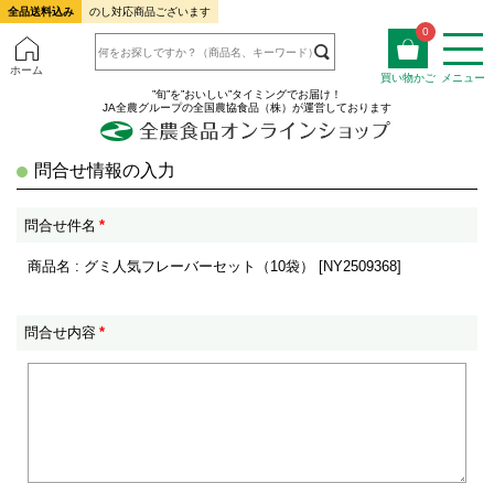
全品送料込み
のし対応商品ございます
0
ホーム
買い物かご
メニュー
”旬”を”おいしい”タイミングでお届け！
JA全農グループの全国農協食品（株）が運営しております
問合せ情報の入力
問合せ件名
*
商品名 : グミ人気フレーバーセット（10袋） [NY2509368]
問合せ内容
*