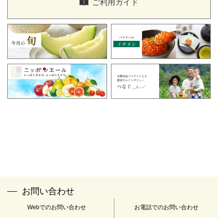
ご利用ガイド
ください。
「全農食品オンラインショップ窓口」
TEL：0120-058-047
FAX：03-3350-2153
メールアドレス：
info@zfc-shop.jp
※受付時間：午前9時～午後5時 土・日・祝日・年末年始(12
月29日～1月4日)は休業とさせていただきます。
※当社は下記の認定個人情報保護団体の対象事業者となっていま
す。
名称：一般財団法人 日本情報経済社会推進協会
住所：〒106-0032 東京都港区六本木1-9-9 六本木ファーストビル
12F
苦情解決の連絡先：個人情報保護苦情相談室
電話番号：03-5860-7565 0120-700-779
お問い合わせ
Webでのお問い合わせ
お電話でのお問い合わせ