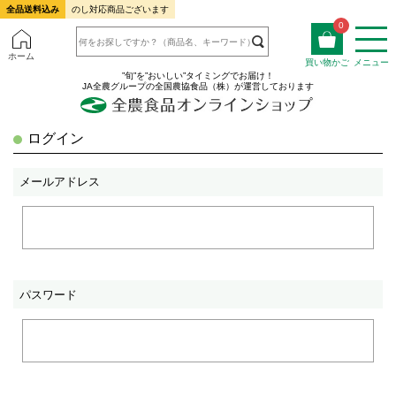
全品送料込み
のし対応商品ございます
0
ホーム
買い物かご
メニュー
”旬”を”おいしい”タイミングでお届け！
JA全農グループの全国農協食品（株）が運営しております
ログイン
メールアドレス
パスワード