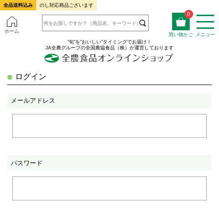
全品送料込み
のし対応商品ございます
0
ホーム
買い物かご
メニュー
”旬”を”おいしい”タイミングでお届け！
JA全農グループの全国農協食品（株）が運営しております
ログイン
メールアドレス
パスワード