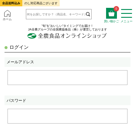
全品送料込み
のし対応商品ございます
0
ホーム
買い物かご
メニュー
”旬”を”おいしい”タイミングでお届け！
JA全農グループの全国農協食品（株）が運営しております
ログイン
メールアドレス
パスワード