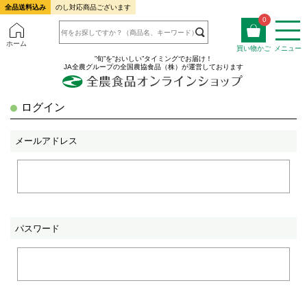
全品送料込み
のし対応商品ございます
0
ホーム
買い物かご
メニュー
”旬”を”おいしい”タイミングでお届け！
JA全農グループの全国農協食品（株）が運営しております
ログイン
メールアドレス
パスワード