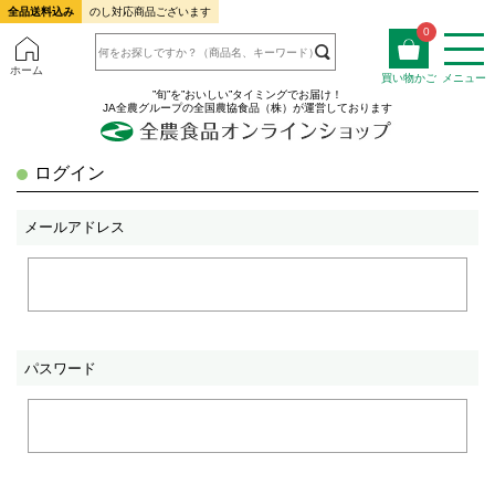
全品送料込み
のし対応商品ございます
0
ホーム
買い物かご
メニュー
”旬”を”おいしい”タイミングでお届け！
JA全農グループの全国農協食品（株）が運営しております
ログイン
メールアドレス
パスワード