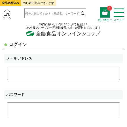
全品送料込み
のし対応商品ございます
0
ホーム
買い物かご
メニュー
”旬”を”おいしい”タイミングでお届け！
JA全農グループの全国農協食品（株）が運営しております
ログイン
メールアドレス
パスワード