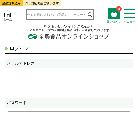
全品送料込み
のし対応商品ございます
0
ホーム
買い物かご
メニュー
”旬”を”おいしい”タイミングでお届け！
JA全農グループの全国農協食品（株）が運営しております
ログイン
メールアドレス
パスワード