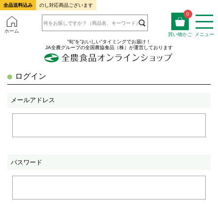
全品送料込み
のし対応商品ございます
0
ホーム
買い物かご
メニュー
”旬”を”おいしい”タイミングでお届け！
JA全農グループの全国農協食品（株）が運営しております
ログイン
メールアドレス
パスワード