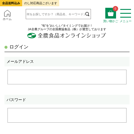
全品送料込み
のし対応商品ございます
0
ホーム
買い物かご
メニュー
”旬”を”おいしい”タイミングでお届け！
JA全農グループの全国農協食品（株）が運営しております
ログイン
メールアドレス
パスワード