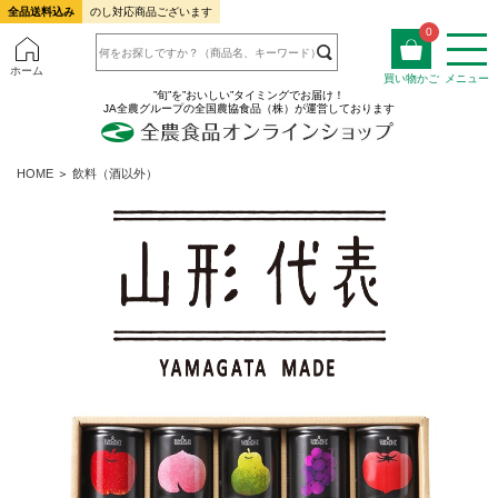
全品送料込み
のし対応商品ございます
0
ホーム
買い物かご
メニュー
”旬”を”おいしい”タイミングでお届け！
JA全農グループの全国農協食品（株）が運営しております
HOME
＞
飲料（酒以外）