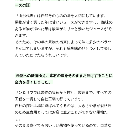
ースの証
『山形代表』は自然そのものの味を大切にしています。
果物が甘く実った年は甘いジュースができますし、 酸味の
ある果物が採れた年は酸味がキリッと効いたジュースがで
きます。
そのため、その年の果物の出来によって味に多少のバラツ
キが出てしまいますが、それも醍醐味のひとつとして楽し
んでいただけたらうれしいです。
果物への愛情ゆえ、素材の味をそのままお届けすることに
全力を尽くしました。
サン＆リブでは果物の集荷から搾汁、製造まで、すべての
工程を一貫して自社工場で行っています。
自社の搾汁工場に運ばれてくるのは、大きさや形が規格外
のため生食用としてはお店に並ぶことができない果物た
ち。
そのまま食べてもおいしい果物を使っているので、自然な