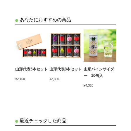
あなたにおすすめの商品
売
イダー
山形代表5本セット
山形代表8本セット
山形パインサイダ
山形フ
ー 30缶入
クス
¥2,160
¥2,800
¥4,320
¥3,980
最近チェックした商品