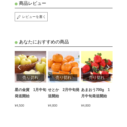
商品レビュー
レビューを書く
あなたにおすすめの商品
切れ
売り切れ
売り切れ
売り切れ
売
ん（青
星の金貨 1月中旬
せとか 2月中旬発
あまおう700g 1
天下御
kg 1
発送開始
送開始
月中旬発送開始
かん）4
開始
中旬発
¥4,500
¥4,800
¥4,800
¥5,400