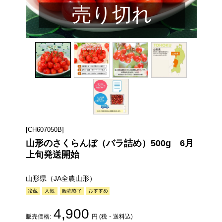
売り切れ
[CH607050B]
山形のさくらんぼ（バラ詰め）500g 6月
上旬発送開始
山形県（JA全農山形）
4,900
販売価格:
円 (税・送料込)