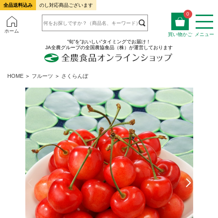
全品送料込み
のし対応商品ございます
0
ホーム
買い物かご
メニュー
”旬”を”おいしい”タイミングでお届け！
JA全農グループの全国農協食品（株）が運営しております
HOME
＞
フルーツ
＞
さくらんぼ