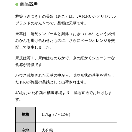
商品説明
杵築（きつき）の美娘（みこ）は、JAおおいたオリジナル
ブランドのかんきつで、品種は天草です。
天草は、清見タンゴールと興津（おきつ）早生という温州
みかんを掛け合わせたものに、さらにページオレンジを交
配して誕生しました。
果皮は薄く、果肉はなめらかで、きめ細かくジューシーな
食感が特徴です。
ハウス栽培された天草の中から、味や形状の基準を満たし
たものが杵築の美娘として出荷されます。
JAおおいた杵築柑橘選果場より、産地直送でお届けしま
す。
規格
1.7kg（7～12玉）
産地
大分県