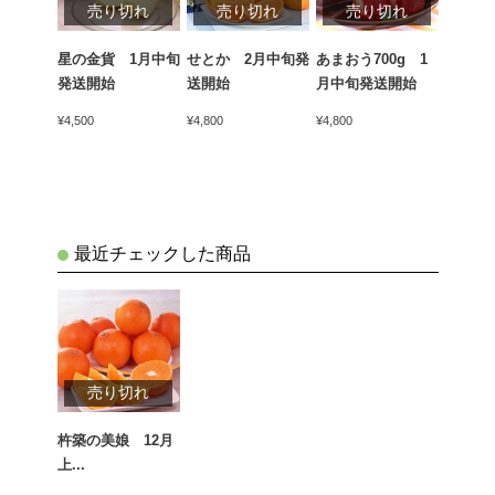
切れ
売り切れ
売り切れ
売り切れ
売
ん（青
星の金貨 1月中旬
せとか 2月中旬発
あまおう700g 1
天下御
kg 1
発送開始
送開始
月中旬発送開始
かん）4
開始
中旬発
¥4,500
¥4,800
¥4,800
¥5,400
最近チェックした商品
売り切れ
杵築の美娘 12月
上...