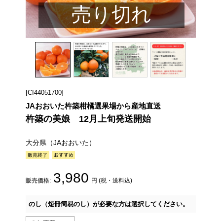
売り切れ
[CI44051700]
JAおおいた杵築柑橘選果場から産地直送
杵築の美娘 12月上旬発送開始
大分県（JAおおいた）
3,980
販売価格:
円 (税・送料込)
のし（短冊簡易のし）が必要な方は選択してください。