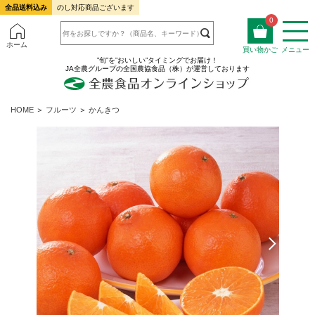
全品送料込み
のし対応商品ございます
0
ホーム
買い物かご
メニュー
”旬”を”おいしい”タイミングでお届け！
JA全農グループの全国農協食品（株）が運営しております
HOME
＞
フルーツ
＞
かんきつ