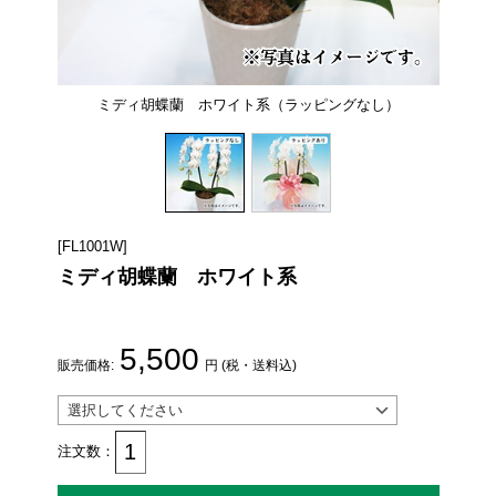
ミディ胡蝶蘭 ホワイト系（ラッピングなし）
ミ
[FL1001W]
ミディ胡蝶蘭 ホワイト系
5,500
販売価格:
円 (税・送料込)
注文数：