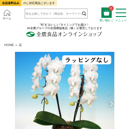
全品送料込み
のし対応商品ございます
0
ホーム
買い物かご
メニュー
”旬”を”おいしい”タイミングでお届け！
JA全農グループの全国農協食品（株）が運営しております
HOME
＞
花