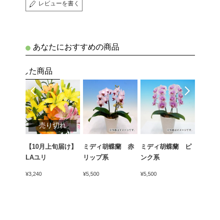
レビューを書く
あなたにおすすめの商品
ェックした商品
売り切れ
売
【10月上旬届け】
ミディ胡蝶蘭 赤
ミディ胡蝶蘭 ピ
【10
蘭 ホ
LAユリ
リップ系
ンク系
ヤマジ
すみ草
¥3,240
¥5,500
¥5,500
¥3,240