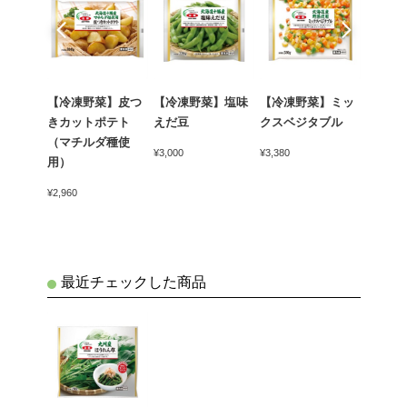
売
6袋
【冷凍野菜】皮つ
【冷凍野菜】塩味
【冷凍野菜】ミッ
【冷凍
きカットポテト
えだ豆
クスベジタブル
いも
（マチルダ種使
¥3,000
¥3,380
¥3,630
用）
¥2,960
最近チェックした商品