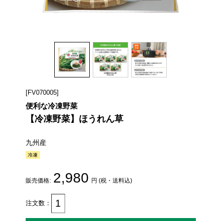
[FV070005]
便利な冷凍野菜
【冷凍野菜】ほうれん草
九州産
2,980
販売価格:
円 (税・送料込)
注文数：