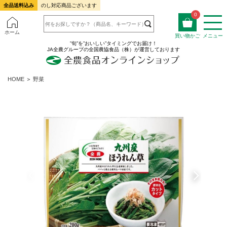
全品送料込み
のし対応商品ございます
0
ホーム
買い物かご
メニュー
”旬”を”おいしい”タイミングでお届け！
JA全農グループの全国農協食品（株）が運営しております
HOME
＞
野菜