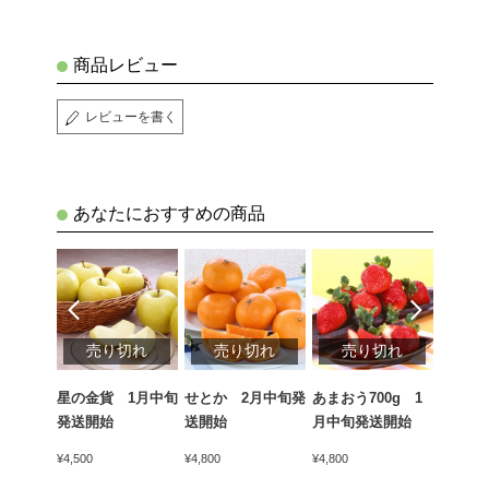
商品レビュー
レビューを書く
あなたにおすすめの商品
切れ
売り切れ
売り切れ
売り切れ
売
ん（青
星の金貨 1月中旬
せとか 2月中旬発
あまおう700g 1
天下御
kg 1
発送開始
送開始
月中旬発送開始
かん）4
開始
中旬発
¥4,500
¥4,800
¥4,800
¥5,400