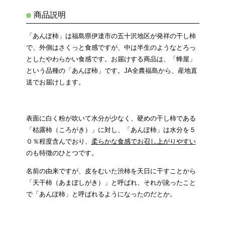
商品説明
「あんぽ柿」は福島県伊達市の五十沢地区が発祥の干し柿
で、外側はさくっと食感ですが、中は半生のようなとろっ
としたやわらかい食感です。お届けする商品は、「蜂屋」
という品種の「あんぽ柿」です。JA全農福島から、産地直
送でお届けします。
表面に白く粉が吹いて水分が少なく、硬めの干し柿である
「枯露柿（ころがき）」に対し、「あんぽ柿」は水分を５
０％程度含んでおり、
柔らかな食感でお召し上がりやすい
のも特徴のひとつです。
名前の由来ですが、皮をむいた渋柿を天日に干すことから
「天干柿（あまぼしがき）」と呼ばれ、それが訛ったこと
で「あんぽ柿」と呼ばれるようになったのだとか。