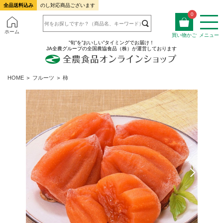
全品送料込み
のし対応商品ございます
0
ホーム
買い物かご
メニュー
”旬”を”おいしい”タイミングでお届け！
JA全農グループの全国農協食品（株）が運営しております
HOME
＞
フルーツ
＞
柿