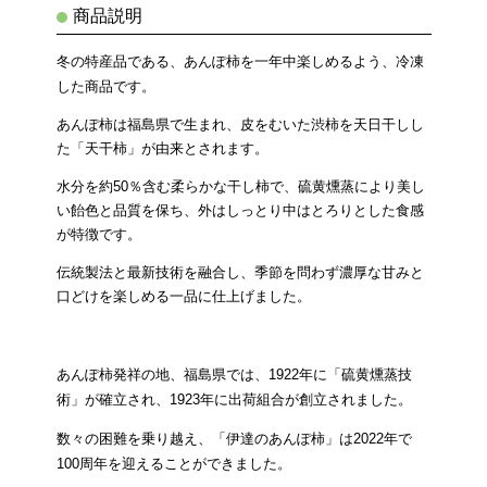
商品説明
冬の特産品である、あんぽ柿を一年中楽しめるよう、冷凍
した商品です。
あんぽ柿は福島県で生まれ、皮をむいた渋柿を天日干しし
た「天干柿」が由来とされます。
水分を約50％含む柔らかな干し柿で、硫黄燻蒸により美し
い飴色と品質を保ち、外はしっとり中はとろりとした食感
が特徴です。
伝統製法と最新技術を融合し、季節を問わず濃厚な甘みと
口どけを楽しめる一品に仕上げました。
あんぽ柿発祥の地、福島県では、1922年に「硫黄燻蒸技
術」が確立され、1923年に出荷組合が創立されました。
数々の困難を乗り越え、「伊達のあんぽ柿」は2022年で
100周年を迎えることができました。