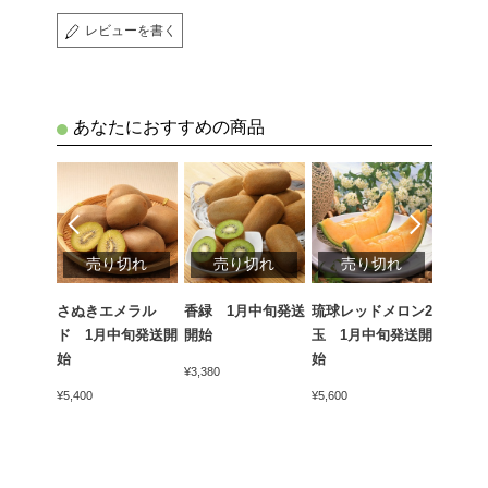
レビューを書く
あなたにおすすめの商品
切れ
売り切れ
売り切れ
売り切れ
売
ん（青
さぬきエメラル
香緑 1月中旬発送
琉球レッドメロン2
山北温
kg 1
ド 1月中旬発送開
開始
玉 1月中旬発送開
きんか
開始
始
始
発送開
¥3,380
¥5,400
¥5,600
¥2,700