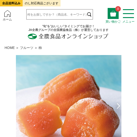
全品送料込み
のし対応商品ございます
0
ホーム
買い物かご
メニュー
”旬”を”おいしい”タイミングでお届け！
JA全農グループの全国農協食品（株）が運営しております
HOME
＞
フルーツ
＞
柿