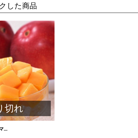
クした商品
り切れ
..