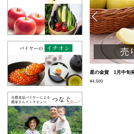
売り切れ
売
みかん（青島みかん）3kg 1月中旬発
星の金貨 1月中旬
¥4,500