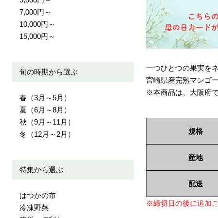
7,000円～
10,000円～
15,000円～
一つひとつの果実を
旬の時期から選ぶ
宮崎県産完熟マンゴ
※本商品は、大阪府
春（3月～5月）
夏（6月～8月）
秋（9月～11月）
規格
冬（12月～2月）
産地
特集から選ぶ
配送
はつかの市
※締切日の後に追加
冷凍野菜