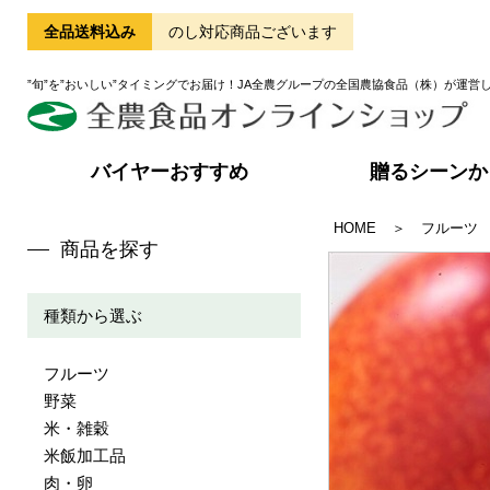
全品送料込み
のし対応商品ございます
”旬”を”おいしい”タイミングでお届け！JA全農グループの全国農協食品（株）が運営
バイヤーおすすめ
贈るシーンか
HOME
＞
フルーツ
商品を探す
種類から選ぶ
フルーツ
野菜
米・雑穀
米飯加工品
肉・卵