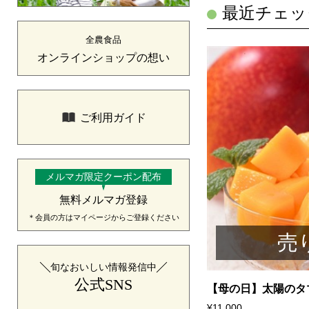
最近チェッ
全農食品
オンラインショップの想い
ご利用ガイド
メルマガ限定クーポン配布
無料メルマガ登録
＊会員の方はマイページからご登録ください
売
旬なおいしい情報発信中
公式SNS
【母の日】太陽のタマ.
¥11,000