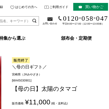
買い物かご
録
はじめての方へ
ご利用ガイド
-
-
0120
058
047
お問い合わせ
平日9:00〜17:00（12:00〜13:00休）
特集から選ぶ
頒布会・定期便
＼母の日ギフト／
宮崎県（JAみやざき）
[MA45030901]
【母の日】太陽のタマゴ
¥11,000
販売価格:
(税・送料込)