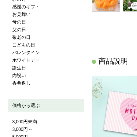
感謝のギフト
お見舞い
母の日
父の日
敬老の日
こどもの日
バレンタイン
商品説明
ホワイトデー
誕生日
内祝い
香典返し
価格から選ぶ
3,000円未満
3,000円～
5,000円～