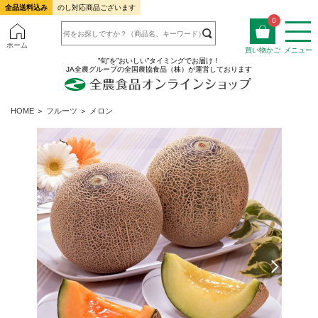
全品送料込み
のし対応商品ございます
0
ホーム
買い物かご
メニュー
”旬”を”おいしい”タイミングでお届け！
JA全農グループの全国農協食品（株）が運営しております
HOME
＞
フルーツ
＞
メロン