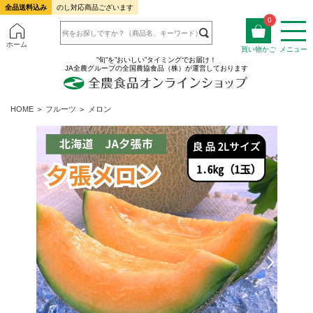
全品送料込み
のし対応商品ございます
0
ホーム
買い物かご
メニュー
”旬”を”おいしい”タイミングでお届け！
JA全農グループの全国農協食品（株）が運営しております
HOME
＞
フルーツ
＞
メロン