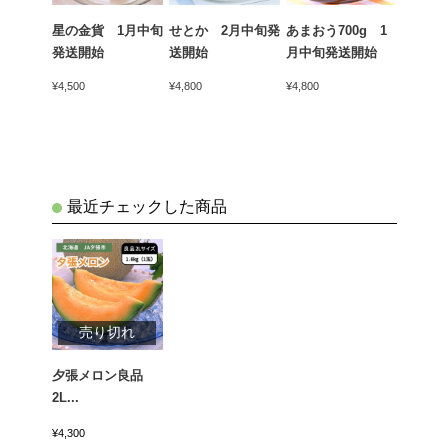
ん（青
星の金貨 1月中旬
せとか 2月中旬発
あまおう700g 1
天下御
kg 1
発送開始
送開始
月中旬発送開始
かん）4
開始
中旬発
¥4,500
¥4,800
¥4,800
¥5,400
最近チェックした商品
売り切れ
夕張メロン良品
2L...
¥4,300