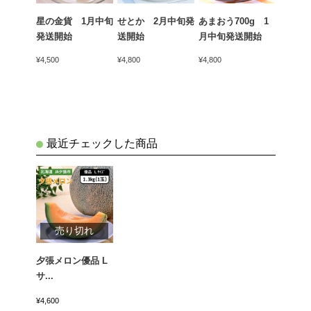
ん（青
星の金貨 1月中旬
せとか 2月中旬発
あまおう700g 1
天下御
kg 1
発送開始
送開始
月中旬発送開始
かん）4
開始
中旬発
¥4,500
¥4,800
¥4,800
¥5,400
最近チェックした商品
売り切れ
夕張メロン優品 L
サ...
¥4,600