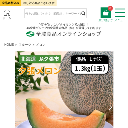
全品送料込み
のし対応商品ございます
0
ホーム
買い物かご
メニュー
”旬”を”おいしい”タイミングでお届け！
JA全農グループの全国農協食品（株）が運営しております
HOME
＞
フルーツ
＞
メロン