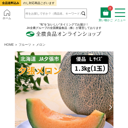
全品送料込み
のし対応商品ございます
0
ホーム
買い物かご
メニュー
”旬”を”おいしい”タイミングでお届け！
JA全農グループの全国農協食品（株）が運営しております
HOME
＞
フルーツ
＞
メロン