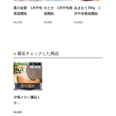
ん（青
星の金貨 1月中旬
せとか 2月中旬発
あまおう700g 1
天下御
kg 1
発送開始
送開始
月中旬発送開始
かん）4
開始
中旬発
¥4,500
¥4,800
¥4,800
¥5,400
最近チェックした商品
売り切れ
夕張メロン優品 L
サ...
¥4,600