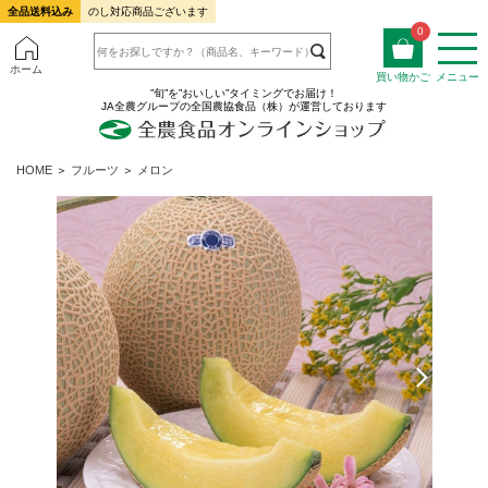
全品送料込み
のし対応商品ございます
0
ホーム
買い物かご
メニュー
”旬”を”おいしい”タイミングでお届け！
JA全農グループの全国農協食品（株）が運営しております
HOME
＞
フルーツ
＞
メロン