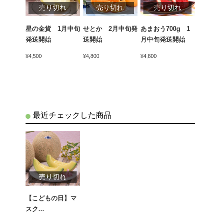
切れ
売り切れ
売り切れ
売り切れ
売
ん（青
星の金貨 1月中旬
せとか 2月中旬発
あまおう700g 1
天下御
kg 1
発送開始
送開始
月中旬発送開始
かん）4
開始
中旬発
¥4,500
¥4,800
¥4,800
¥5,400
最近チェックした商品
売り切れ
【こどもの日】マ
スク...