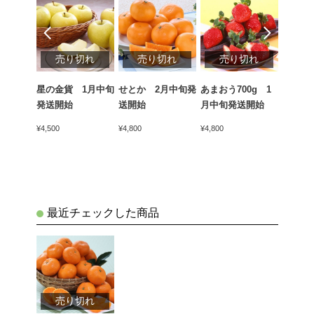
切れ
売り切れ
売り切れ
売り切れ
売
ん（青
星の金貨 1月中旬
せとか 2月中旬発
あまおう700g 1
天下御
kg 1
発送開始
送開始
月中旬発送開始
かん）4
開始
中旬発
¥4,500
¥4,800
¥4,800
¥5,400
最近チェックした商品
売り切れ