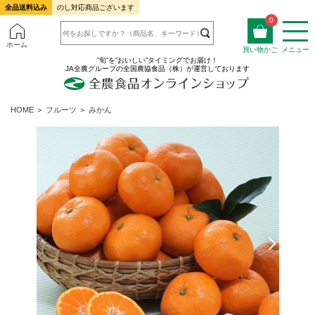
全品送料込み
のし対応商品ございます
0
ホーム
買い物かご
メニュー
”旬”を”おいしい”タイミングでお届け！
JA全農グループの全国農協食品（株）が運営しております
HOME
＞
フルーツ
＞
みかん