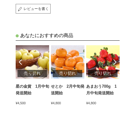
レビューを書く
あなたにおすすめの商品
切れ
売り切れ
売り切れ
売り切れ
売
ん（青
星の金貨 1月中旬
せとか 2月中旬発
あまおう700g 1
天下御
kg 1
発送開始
送開始
月中旬発送開始
かん）4
開始
中旬発
¥4,500
¥4,800
¥4,800
¥5,400