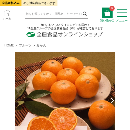
全品送料込み
のし対応商品ございます
0
ホーム
買い物かご
メニュー
”旬”を”おいしい”タイミングでお届け！
JA全農グループの全国農協食品（株）が運営しております
HOME
＞
フルーツ
＞
みかん