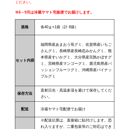
ください。
※6－9月は冷蔵ヤマト宅急便でお届けします。
規格
各40ｇ×1袋（計 8袋）
福岡県産あまおう苺グミ、佐賀県産いちご
さんグミ。長崎県産長崎恋みかんグミ、熊
本県産すいかグミ、大分県産完熟かぼすグ
セット内容
ミ、宮崎県産マンゴーグミ、鹿児島県産パ
ッションフルーツグミ、沖縄県産パイナッ
プルグミ
直射日光・高温多湿を避けて保存してくだ
保存方法
さい。
配送
冷蔵ヤマト宅配便でお届け
※配送伝票は、直接箱に貼付けします。恐
れ入りますが、二重包装等のご対応はでき