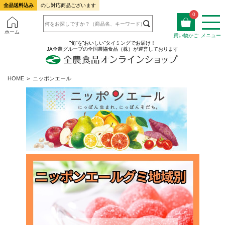
全品送料込み
のし対応商品ございます
0
ホーム
買い物かご
メニュー
”旬”を”おいしい”タイミングでお届け！
JA全農グループの全国農協食品（株）が運営しております
HOME
＞
ニッポンエール