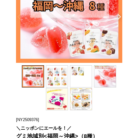
[NY2509376]
＼ニッポンにエールを！／
グミ地域別<福岡～沖縄>（8種）