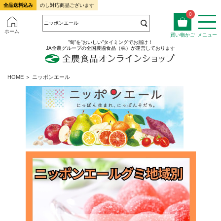
全品送料込み
のし対応商品ございます
0
ホーム
買い物かご
メニュー
”旬”を”おいしい”タイミングでお届け！
JA全農グループの全国農協食品（株）が運営しております
HOME
＞
ニッポンエール