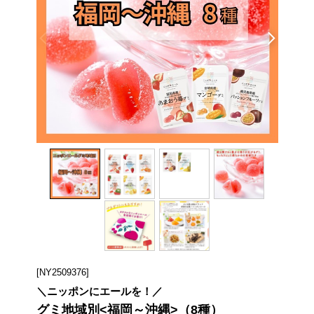
[NY2509376]
＼ニッポンにエールを！／
グミ地域別<福岡～沖縄>（8種）