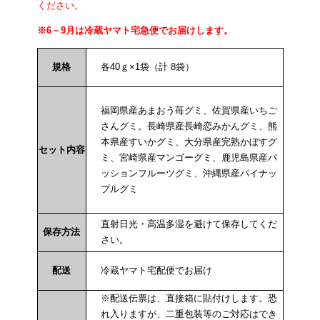
ください。
※6－9月は冷蔵ヤマト宅急便でお届けします。
規格
各40ｇ×1袋（計 8袋）
福岡県産あまおう苺グミ、佐賀県産いちご
さんグミ。長崎県産長崎恋みかんグミ、熊
本県産すいかグミ、大分県産完熟かぼすグ
セット内容
ミ、宮崎県産マンゴーグミ、鹿児島県産パ
ッションフルーツグミ、沖縄県産パイナッ
プルグミ
直射日光・高温多湿を避けて保存してくだ
保存方法
さい。
配送
冷蔵ヤマト宅配便でお届け
※配送伝票は、直接箱に貼付けします。恐
れ入りますが、二重包装等のご対応はでき