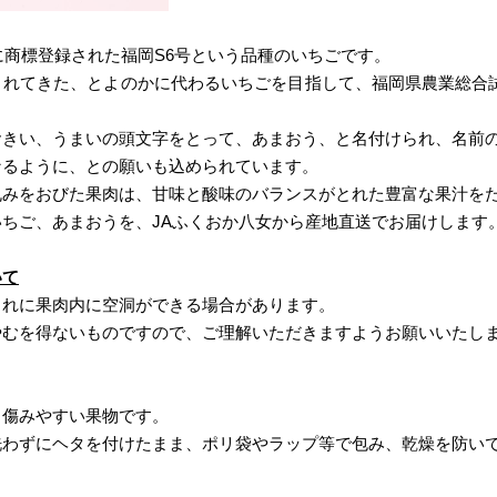
年に商標登録された福岡S6号という品種のいちごです。
まれてきた、とよのかに代わるいちごを目指して、福岡県農業総合
おきい、うまいの頭文字をとって、あまおう、と名付けられ、名前の
なるように、との願いも込められています。
丸みをおびた果肉は、甘味と酸味のバランスがとれた豊富な果汁を
ちご、あまおうを、JAふくおか八女から産地直送でお届けします
いて
まれに果肉内に空洞ができる場合があります。
やむを得ないものですので、ご理解いただきますようお願いいたし
と傷みやすい果物です。
洗わずにヘタを付けたまま、ポリ袋やラップ等で包み、乾燥を防い