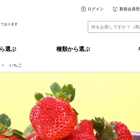
ログイン
新規会員登
しております
ら選ぶ
種類から選ぶ
＞
いちご