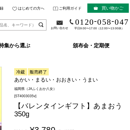
買い物かご
録
はじめての方へ
ご利用ガイド
-
-
0120
058
047
お問い合わせ
平日9:00〜17:00（12:00〜13:00休）
特集から選ぶ
頒布会・定期便
あかい・まるい・おおきい・うまい
福岡県（JAふくおか八女）
[ST4003035v]
【バレンタインギフト】あまおう
350g
¥3,780