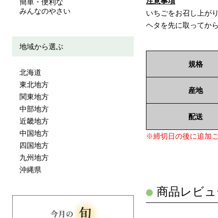
注意事項
簡単・便利な
みんなのやさい
いちごをお召し上が
ヘタを先に取ってか
地域から選ぶ
規格
北海道
東北地方
産地
関東地方
中部地方
配送
近畿地方
中国地方
※締切日の後に追加
四国地方
九州地方
沖縄県
商品レビュ