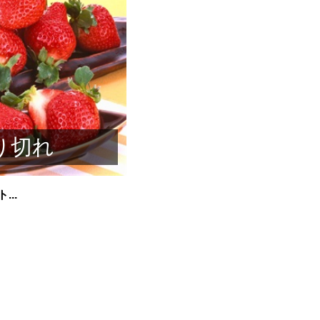
り切れ
..