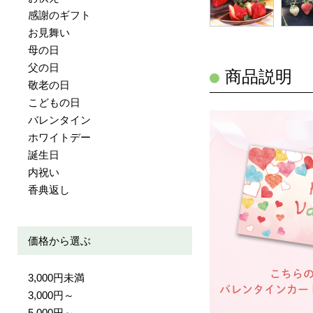
感謝のギフト
お見舞い
母の日
父の日
商品説明
敬老の日
こどもの日
バレンタイン
ホワイトデー
誕生日
内祝い
香典返し
価格から選ぶ
3,000円未満
3,000円～
5,000円～