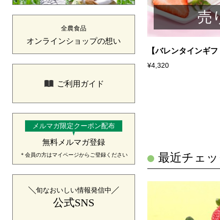
売り切れ
売
全農食品
オンラインショップの想い
みかん（青島みかん）3kg 1月中旬発
【バレンタインギフト
¥4,320
ご利用ガイド
メルマガ限定クーポン配布
無料メルマガ登録
最近チェッ
＊会員の方はマイページからご登録ください
旬なおいしい情報発信中
公式SNS