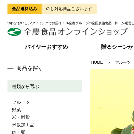
全品送料込み
のし対応商品ございます
”旬”を”おいしい”タイミングでお届け！JA全農グループの全国農協食品（株）が運営
バイヤーおすすめ
贈るシーンか
HOME
＞
フルーツ
商品を探す
種類から選ぶ
フルーツ
野菜
米・雑穀
米飯加工品
肉・卵