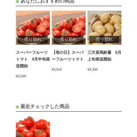
あなたにおすすめの商品
切れ
売り切れ
売り切れ
売り切れ
売
スパ
スーパーフルーツ
【母の日】スーパ
三方原馬鈴薯 6月
淡路の
旬発送開
トマト 4月中旬発
ーフルーツトマト
上旬発送開始
中旬発
送開始
¥3,510
¥3,300
¥2,550
¥3,500
最近チェックした商品