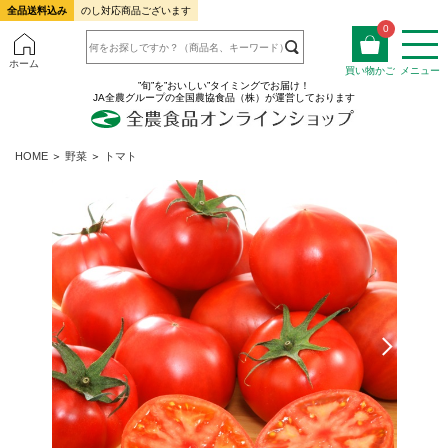
全品送料込み
のし対応商品ございます
0
ホーム
買い物かご
メニュー
”旬”を”おいしい”タイミングでお届け！
JA全農グループの全国農協食品（株）が運営しております
HOME
＞
野菜
＞
トマト