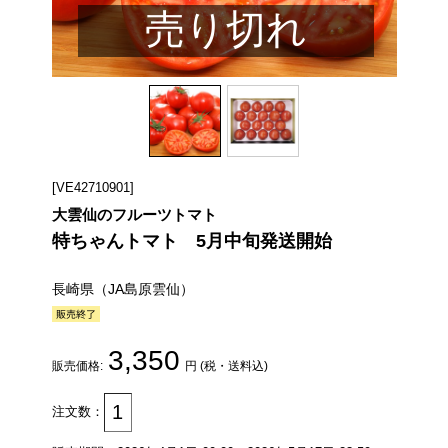
売り切れ
[VE42710901]
大雲仙のフルーツトマト
特ちゃんトマト 5月中旬発送開始
長崎県（JA島原雲仙）
3,350
販売価格:
円 (税・送料込)
注文数：