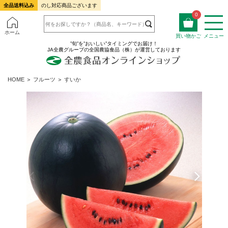
全品送料込み
のし対応商品ございます
0
ホーム
買い物かご
メニュー
”旬”を”おいしい”タイミングでお届け！
JA全農グループの全国農協食品（株）が運営しております
HOME
＞
フルーツ
＞
すいか