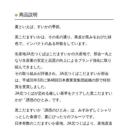
商品説明
夏といえば、すいかの季節。
黒こだますいかは、その名の通り、果皮が黒みをおびた緑
色で、インパクトのある外観をしています。
生産地JA北つくばはこだますいかの大産地で、部会一丸と
なり生産量の安定と品質の向上によるブランド強化に取り
組んできました。
その取り組みが評価され、JA北つくばこだますいか部会
は、平成31年3月に第48回日本農業賞集団組織の部で特別
賞を受賞しました。
JA北つくばが定める厳しい基準をクリアした黒こだますい
かが「誘惑のひとみ」です。
黒こだますいか「誘惑のひとみ」は、みずみずしくシャリ
っとした食感で、夏にぴったりのフルーツです。
日本有数のこだますいか産地、JA北つくばより、産地直送