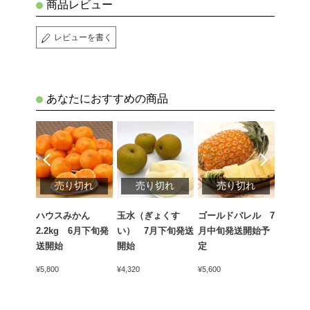
商品レビュー
レビューを書く
あなたにおすすめの商品
切れ
売り切れ
売り切れ
売り切れ
売
ん
ハウスみかん
玉水（ぎょくす
ゴールドバレル 7
貴陽（
6月下旬発
2.2kg 6月下旬発
い） 7月下旬発送
月中旬発送開始予
月中旬
送開始
開始
定
¥4,200
¥5,800
¥4,320
¥5,600