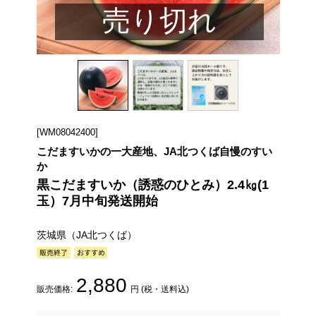
売り切れ
[WM08042400]
こだますいかの一大産地、JA北つくば自慢のすい
か
黒こだますいか（誘惑のひとみ）2.4㎏(1
玉）7月中旬発送開始
茨城県（JA北つくば）
2,880
販売価格:
円 (税・送料込)