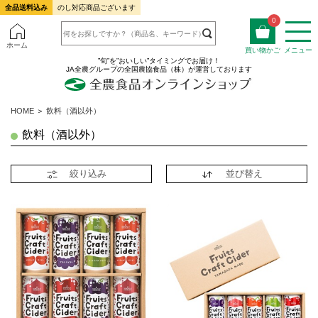
全品送料込み
のし対応商品ございます
0
ホーム
買い物かご
メニュー
”旬”を”おいしい”タイミングでお届け！
JA全農グループの全国農協食品（株）が運営しております
HOME
＞
飲料（酒以外）
飲料（酒以外）
絞り込み
並び替え