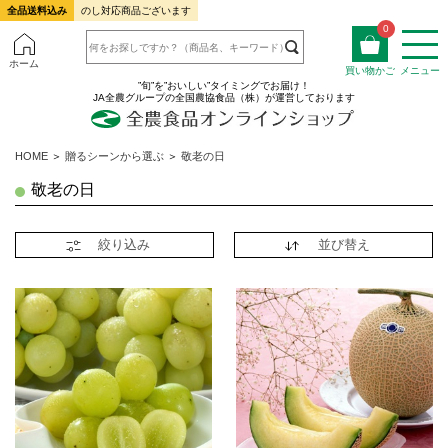
全品送料込み
のし対応商品ございます
0
ホーム
買い物かご
メニュー
”旬”を”おいしい”タイミングでお届け！
JA全農グループの全国農協食品（株）が運営しております
HOME
＞
贈るシーンから選ぶ
＞
敬老の日
敬老の日
絞り込み
並び替え