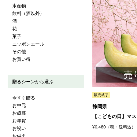
水産物
飲料（酒以外）
酒
花
菓子
ニッポンエール
その他
お買い得
売
贈るシーンから選ぶ
今すぐ贈る
お中元
静岡県
お歳暮
【こどもの日】マス
お年賀
¥6,480（税・送料込）
お祝い
お供え