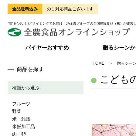
全品送料込み
のし対応商品ございます
”旬”を”おいしい”タイミングでお届け！JA全農グループの全国農協食品（株）が運営
バイヤーおすすめ
贈るシーンか
HOME
＞
贈るシー
商品を探す
こども
種類から選ぶ
フルーツ
野菜
米・雑穀
米飯加工品
肉・卵