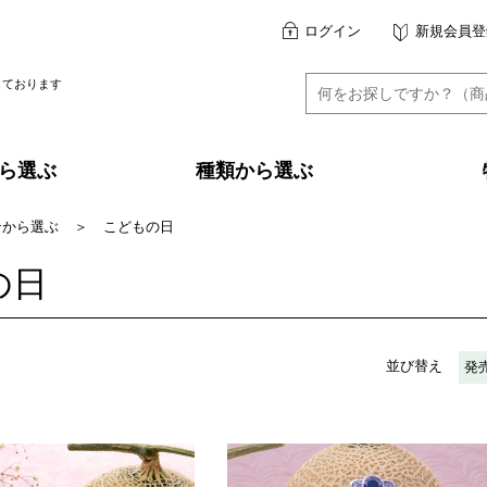
ログイン
新規会員登
しております
ら選ぶ
種類から選ぶ
ンから選ぶ
＞
こどもの日
の日
並び替え
発