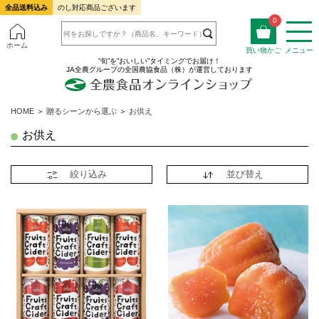
全品送料込み
のし対応商品ございます
0
ホーム
買い物かご
メニュー
”旬”を”おいしい”タイミングでお届け！
JA全農グループの全国農協食品（株）が運営しております
HOME
＞
贈るシーンから選ぶ
＞
お供え
お供え
絞り込み
並び替え