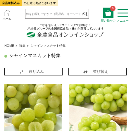
全品送料込み
のし対応商品ございます
0
ホーム
買い物かご
メニュー
”旬”を”おいしい”タイミングでお届け！
JA全農グループの全国農協食品（株）が運営しております
HOME
＞
特集
＞
シャインマスカット特集
シャインマスカット特集
絞り込み
並び替え