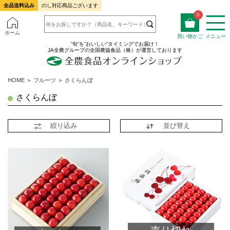
全品送料込み
のし対応商品ございます
0
ホーム
買い物かご
メニュー
”旬”を”おいしい”タイミングでお届け！
JA全農グループの全国農協食品（株）が運営しております
HOME
＞
フルーツ
＞
さくらんぼ
さくらんぼ
絞り込み
並び替え