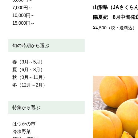
山形県（JAさくら
7,000円～
10,000円～
陽夏妃 8月中旬発
15,000円～
¥4,500（税・送料込）
旬の時期から選ぶ
春（3月～5月）
夏（6月～8月）
秋（9月～11月）
冬（12月～2月）
特集から選ぶ
はつかの市
冷凍野菜