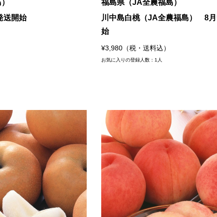
島）
福島県（JA全農福島）
発送開始
川中島白桃（JA全農福島） 8
始
¥3,980（税・送料込）
お気に入りの登録人数：1人