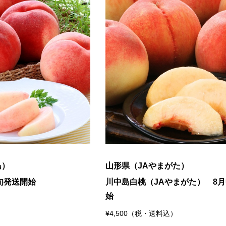
島）
山形県（JAやまがた）
旬発送開始
川中島白桃（JAやまがた） 8
始
¥4,500（税・送料込）