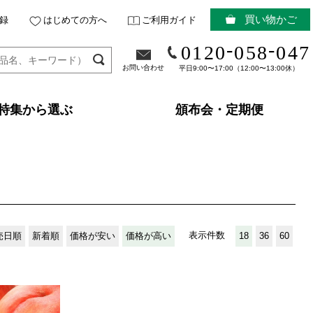
買い物かご
録
はじめての方へ
ご利用ガイド
-
-
0120
058
047
お問い合わせ
平日9:00〜17:00（12:00〜13:00休）
特集から選ぶ
頒布会・定期便
表示件数
売日順
新着順
価格が安い
価格が高い
18
36
60