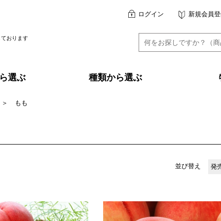
ログイン
新規会員登
しております
ら選ぶ
種類から選ぶ
＞
もも
並び替え
発