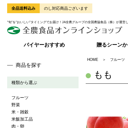
全品送料込み
のし対応商品ございます
”旬”を”おいしい”タイミングでお届け！JA全農グループの全国農協食品（株）が運営
バイヤーおすすめ
贈るシーンか
HOME
＞
フルーツ
商品を探す
もも
種類から選ぶ
フルーツ
野菜
米・雑穀
米飯加工品
肉・卵