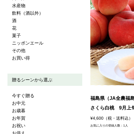
水産物
飲料（酒以外）
酒
花
菓子
ニッポンエール
その他
お買い得
贈るシーンから選ぶ
今すぐ贈る
福島県（JA全農福
お中元
さくら白桃 9月上
お歳暮
お年賀
¥4,600（税・送料込）
お祝い
お気に入りの登録人数：1人
お供え