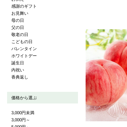
感謝のギフト
お見舞い
母の日
父の日
敬老の日
こどもの日
バレンタイン
ホワイトデー
誕生日
内祝い
香典返し
価格から選ぶ
3,000円未満
3,000円～
5,000円～