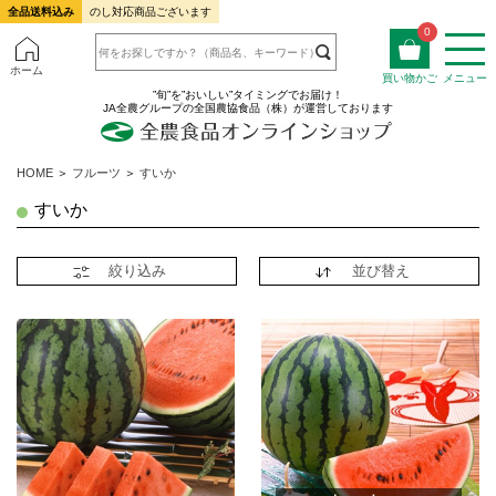
全品送料込み
のし対応商品ございます
0
ホーム
買い物かご
メニュー
”旬”を”おいしい”タイミングでお届け！
JA全農グループの全国農協食品（株）が運営しております
HOME
＞
フルーツ
＞
すいか
すいか
絞り込み
並び替え