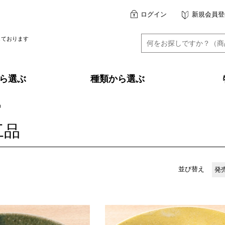
ログイン
新規会員登
しております
ら選ぶ
種類から選ぶ
品
工品
並び替え
発