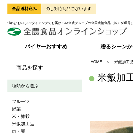
全品送料込み
のし対応商品ございます
”旬”を”おいしい”タイミングでお届け！JA全農グループの全国農協食品（株）が運営
バイヤーおすすめ
贈るシーンか
HOME
＞
米飯加工
商品を探す
米飯加
種類から選ぶ
フルーツ
野菜
米・雑穀
米飯加工品
肉・卵