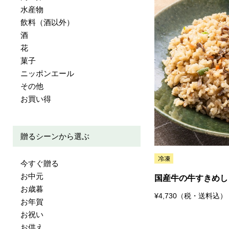
水産物
飲料（酒以外）
酒
花
菓子
ニッポンエール
その他
お買い得
贈るシーンから選ぶ
今すぐ贈る
お中元
国産牛の牛すきめし
お歳暮
¥4,730（税・送料込）
お年賀
お祝い
お供え