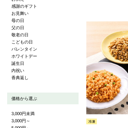
感謝のギフト
お見舞い
母の日
父の日
敬老の日
こどもの日
バレンタイン
ホワイトデー
誕生日
内祝い
香典返し
価格から選ぶ
3,000円未満
3,000円～
5,000円～