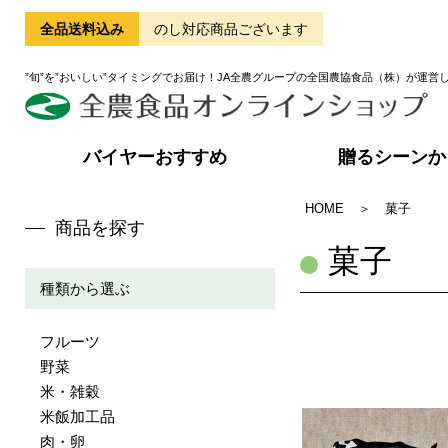
全品送料込み
のし対応商品ございます
”旬”を”おいしい”タイミングでお届け！JA全農グループの全国農協食品（株）が運営
バイヤーおすすめ
贈るシーンか
HOME
＞
菓子
商品を探す
菓子
種類から選ぶ
フルーツ
野菜
米・雑穀
米飯加工品
肉・卵