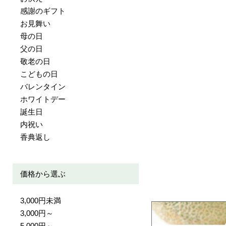
感謝のギフト
お見舞い
母の日
父の日
敬老の日
こどもの日
バレンタイン
ホワイトデー
誕生日
内祝い
香典返し
価格から選ぶ
3,000円未満
3,000円～
5,000円～