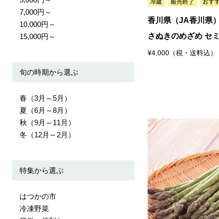
7,000円～
香川県（JA香川県
10,000円～
さぬきのめざめ セ
15,000円～
¥4,000（税・送料込）
旬の時期から選ぶ
春（3月～5月）
夏（6月～8月）
秋（9月～11月）
冬（12月～2月）
特集から選ぶ
はつかの市
冷凍野菜