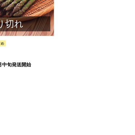
り切れ
）
月中旬発送開始