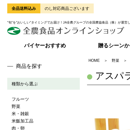
全品送料込み
のし対応商品ございます
”旬”を”おいしい”タイミングでお届け！JA全農グループの全国農協食品（株）が運営
バイヤーおすすめ
贈るシーンか
HOME
＞
野菜
＞
商品を探す
アスパ
種類から選ぶ
フルーツ
野菜
米・雑穀
米飯加工品
肉・卵