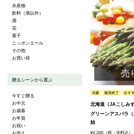
水産物
飲料（酒以外）
酒
花
菓子
ニッポンエール
その他
お買い得
売
贈るシーンから選ぶ
今すぐ贈る
お中元
北海道（JAこしみ
お歳暮
グリーンアスパラ（2
お年賀
始
お祝い
¥4,200（税・送料込）
お供え