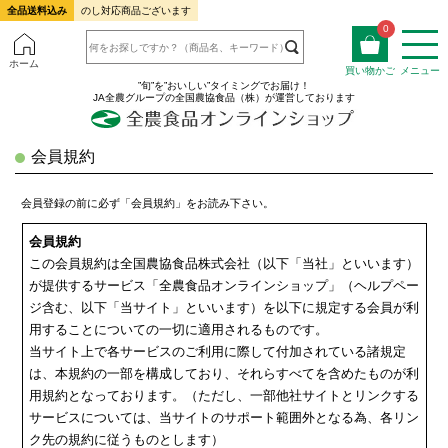
全品送料込み
のし対応商品ございます
0
ホーム
買い物かご
メニュー
”旬”を”おいしい”タイミングでお届け！
JA全農グループの全国農協食品（株）が運営しております
会員規約
会員登録の前に必ず「会員規約」をお読み下さい。
会員規約
この会員規約は全国農協食品株式会社（以下「当社」といいます）
が提供するサービス「全農食品オンラインショップ」（ヘルプペー
ジ含む、以下「当サイト」といいます）を以下に規定する会員が利
用することについての一切に適用されるものです。
当サイト上で各サービスのご利用に際して付加されている諸規定
は、本規約の一部を構成しており、それらすべてを含めたものが利
用規約となっております。（ただし、一部他社サイトとリンクする
サービスについては、当サイトのサポート範囲外となる為、各リン
ク先の規約に従うものとします）