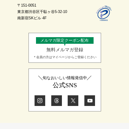
〒151-0051
(c) 地震、噴火、洪水、津波等の天災により当サイトの提供ができ
東京都渋谷区千駄ヶ谷5-32-10
なくなった場合
南新宿SKビル 4F
(d) 戦争、動乱、暴動、騒乱、労働争議等により当サイトの提供が
できなくなった場合
(e) その他、運用上或は技術上当社が当サイトの一時的な中断が必
要と判断した場合
メルマガ限定クーポン配布
2. 当社は、前項各号の場合以外の事由により当サイトの提供の遅
無料メルマガ登録
延又は中断等が発生したとしても、これに起因する会員又は他の第
三者が被った損害について一切の責任をも負わないものとします。
＊会員の方はマイページからご登録ください
禁止事項
1. 当サイト上では以下の行為を禁止します。
(a) 他の会員、第三者又は当社の著作権、その他知的所有権を侵害
旬なおいしい情報発信中
する行為
公式SNS
(b) 有害なコンピュータプログラム等を送信又は書き込む行為
(c) 第三者に不利益を与える行為
(d) 営利を目的として当サイトを利用する行為
(e) 公序良俗に反する行為
(f) 犯罪的行為に結びつく行為
(g) その他、法令に反する行為
2. 会員が当サイトの利用にあたり、第三者に対して損害を与えた