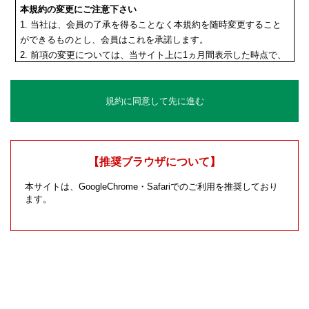
本規約の変更にご注意下さい
1. 当社は、会員の了承を得ることなく本規約を随時変更すること
ができるものとし、会員はこれを承諾します。
2. 前項の変更については、当サイト上に1ヵ月間表示した時点で、
全ての会員が了承したものとみなします。
会員のみなさまへの通知
1. 本規約の変更のケース以外に当社が必要と判断した場合、当社
規約に同意して先に進む
は、会員に対し随時必要な事項を通知します。
2. 前項の通知は、当サイト上に表示した時点で全ての会員に通知
したものとみなします。
会員登録について
【推奨ブラウザについて】
当サイトにおいてのご購入には会員登録が必要になります。
本サイトは、GoogleChrome・Safariでのご利用を推奨しており
なお会員登録は無料です。
ます。
※ログインには、会員登録時に入力したメールアドレスおよびパス
ワードが必要になります。
会員のみなさまから提供された個人情報
当サイトを利用するにあたって、会員の住所、電話番号、購入履歴
などの大切な個人情報がネットサーバ上に登録されますが、当社は
その個人情報を適切かつ確実に管理するものとし、法令などにより
開示が求められる場合を除き、開示しないものとします。