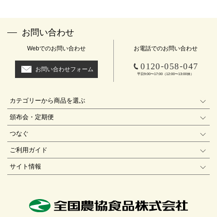
※チャートなど一個人が特定できない範囲で集計する場合がありま
す。
お客様からの会員登録を承認しない場合
お問い合わせ
会員登録の申し込みを当社が受けた際、架空の人物を登録した場合
や、本人以外の第三者の会員登録をした場合、過去に会員除名処分
Webでのお問い合わせ
お電話でのお問い合わせ
を受けたことがある場合など、当社が不適当と判断した時は、その
-
-
0120
058
047
会員登録を承認しない場合があります。
お問い合わせフォーム
平日9:00〜17:00（12:00〜13:00休）
また一度承認した会員であっても前述のいずれかであることが判明
した場合は、ただちに承認を取り消させていただきます。
個人利用以外に転用、商用することを禁止します
カテゴリーから商品を選ぶ
当サイトを利用する会員は当サイトに掲載されているいかなる情報
頒布会・定期便
もコピー、又は他へ転用することを禁止いたします。
掲載内容について
つなぐ
当社が提供する当サイトの掲載内容、営業内容は会員への通知をす
ご利用ガイド
ることなく、変更や中止することがあります。また当社が提供する
情報についていかなる保証も負わないものとします。
サイト情報
サービスを一時的に中断することがあります
1. 当社は、以下の何れかが生じた場合には、会員に事前に通知す
ることなく、一時的に当サイトを中断することがあります。
(a) 当サイトのシステムの保守を定期的に又は緊急に行う場合
(b) 火災、停電等により当サイトの提供ができなくなった場合