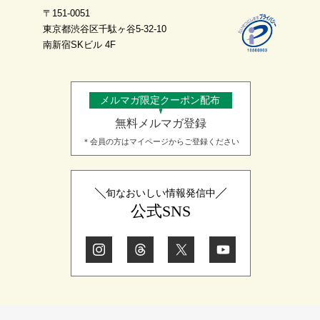
〒151-0051
(c) 地震、噴火、洪水、津波等の天災により当サイトの提供ができ
東京都渋谷区千駄ヶ谷5-32-10
なくなった場合
南新宿SKビル 4F
(d) 戦争、動乱、暴動、騒乱、労働争議等により当サイトの提供が
できなくなった場合
(e) その他、運用上或は技術上当社が当サイトの一時的な中断が必
要と判断した場合
メルマガ限定クーポン配布
2. 当社は、前項各号の場合以外の事由により当サイトの提供の遅
無料メルマガ登録
延又は中断等が発生したとしても、これに起因する会員又は他の第
三者が被った損害について一切の責任をも負わないものとします。
＊会員の方はマイページからご登録ください
禁止事項
1. 当サイト上では以下の行為を禁止します。
(a) 他の会員、第三者又は当社の著作権、その他知的所有権を侵害
旬なおいしい情報発信中
する行為
公式SNS
(b) 有害なコンピュータプログラム等を送信又は書き込む行為
(c) 第三者に不利益を与える行為
(d) 営利を目的として当サイトを利用する行為
(e) 公序良俗に反する行為
(f) 犯罪的行為に結びつく行為
(g) その他、法令に反する行為
2. 会員が当サイトの利用にあたり、第三者に対して損害を与えた