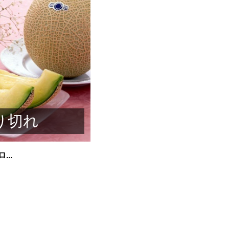
り切れ
..