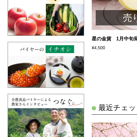
売り切れ
売
みかん（青島みかん）3kg 1月中旬発
星の金貨 1月中旬
¥4,500
最近チェッ