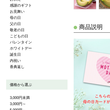
感謝のギフト
お見舞い
母の日
父の日
商品説明
敬老の日
こどもの日
バレンタイン
ホワイトデー
誕生日
内祝い
香典返し
価格から選ぶ
3,000円未満
3,000円～
5,000円～