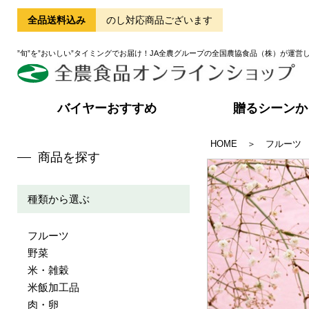
全品送料込み
のし対応商品ございます
”旬”を”おいしい”タイミングでお届け！JA全農グループの全国農協食品（株）が運営
バイヤーおすすめ
贈るシーンか
HOME
＞
フルーツ
商品を探す
種類から選ぶ
フルーツ
野菜
米・雑穀
米飯加工品
肉・卵