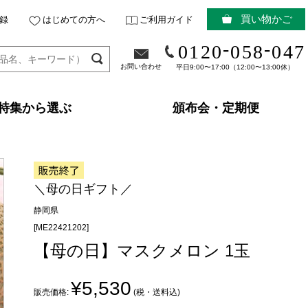
買い物かご
録
はじめての方へ
ご利用ガイド
-
-
0120
058
047
お問い合わせ
平日9:00〜17:00（12:00〜13:00休）
特集から選ぶ
頒布会・定期便
＼母の日ギフト／
静岡県
[ME22421202]
【母の日】マスクメロン 1玉
¥5,530
販売価格:
(税・送料込)