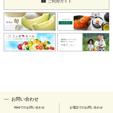
ご利用ガイド
ください。
「全農食品オンラインショップ窓口」
TEL：0120-058-047
FAX：03-3350-2153
メールアドレス：
info@zfc-shop.jp
※受付時間：午前9時～午後5時 土・日・祝日・年末年始(12
月29日～1月4日)は休業とさせていただきます。
※当社は下記の認定個人情報保護団体の対象事業者となっていま
す。
名称：一般財団法人 日本情報経済社会推進協会
住所：〒106-0032 東京都港区六本木1-9-9 六本木ファーストビル
12F
苦情解決の連絡先：個人情報保護苦情相談室
電話番号：03-5860-7565 0120-700-779
お問い合わせ
Webでのお問い合わせ
お電話でのお問い合わせ