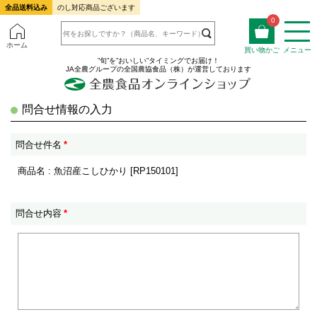
全品送料込み
のし対応商品ございます
0
ホーム
買い物かご
メニュー
”旬”を”おいしい”タイミングでお届け！
JA全農グループの全国農協食品（株）が運営しております
問合せ情報の入力
問合せ件名
*
商品名 : 魚沼産こしひかり [RP150101]
問合せ内容
*