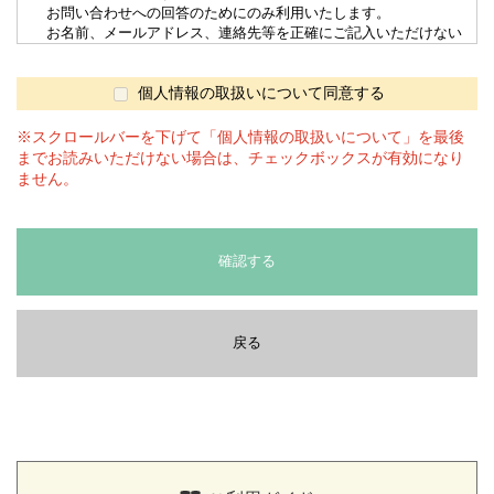
お問い合わせへの回答のためにのみ利用いたします。
お名前、メールアドレス、連絡先等を正確にご記入いただけない
場合は適切な回答を受けられない場合がございます。
4. 個人情報の第三者へ提供
当サイトでは、第三者に提供することはありません。
個人情報の取扱いについて同意する
5. 個人情報の委託
上記3.の利用目的を達成するため、委託する場合があります。委
※スクロールバーを下げて「個人情報の取扱いについて」を最後
託先とは「情報漏洩防止に関する契約書」を交わし、委託する個人
までお読みいただけない場合は、チェックボックスが有効になり
情報の安全管理が図られるよう、委託先に対する必要、かつ、適切
ません。
な監督を行ないます。
6. 開示等の求め
当社では取得した個人情報について、本人または代理人からの利
用目的の通知、開示、訂正、追加又は削除、利用の停止、消去及び
確認する
第三者への提供の停止の求めに応じます。
開示等の請求は後段の「全農食品オンラインショップ窓口」にお問
合せください。
7. cookieの利用について
戻る
当サイトでは利用者様の識別やサイトの利便性向上のために
cookieを利用しており、
名前、住所およびメールアドレスなど特定の個人を識別する情報は
含んでおりません。
8. 個人情報の取扱いに関するお問合せ、苦情及びご相談について
個人情報の取扱いに関するお問合せ、苦情及びご相談につきまし
ては、
こちら、
もしくは「全農食品オンラインショップ窓口」にご連絡