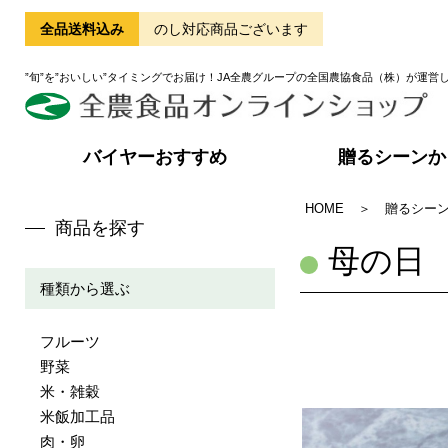
全品送料込み
のし対応商品ございます
”旬”を”おいしい”タイミングでお届け！JA全農グループの全国農協食品（株）が運営
バイヤーおすすめ
贈るシーンか
HOME
＞
贈るシー
商品を探す
母の日
種類から選ぶ
フルーツ
野菜
米・雑穀
米飯加工品
肉・卵