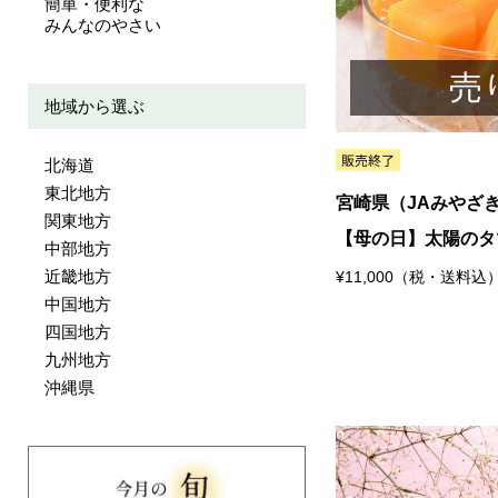
簡単・便利な
みんなのやさい
売
地域から選ぶ
北海道
東北地方
宮崎県（JAみやざ
関東地方
【母の日】太陽のタ
中部地方
近畿地方
¥11,000（税・送料込
中国地方
四国地方
九州地方
沖縄県