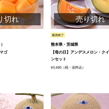
り切れ
売り切れ
き）
熊本県・茨城県
マゴ
【母の日】アンデスメロン・ク
ンセット
）
¥3,680（税・送料込）