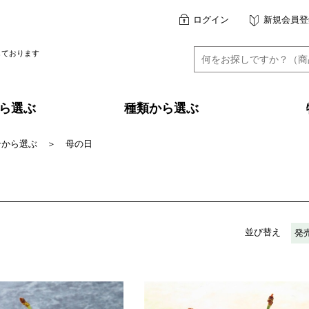
ログイン
新規会員登
しております
ら選ぶ
種類から選ぶ
ンから選ぶ
＞
母の日
並び替え
発