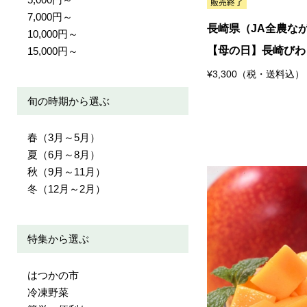
7,000円～
長崎県（JA全農な
10,000円～
【母の日】長崎びわ
15,000円～
¥3,300（税・送料込）
旬の時期から選ぶ
春（3月～5月）
夏（6月～8月）
秋（9月～11月）
冬（12月～2月）
特集から選ぶ
はつかの市
冷凍野菜