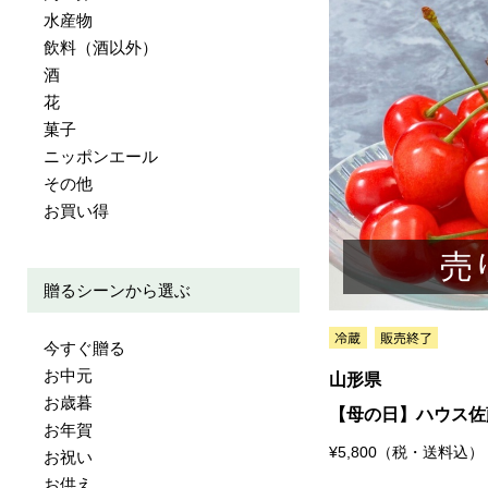
水産物
飲料（酒以外）
酒
花
菓子
ニッポンエール
その他
お買い得
売
贈るシーンから選ぶ
今すぐ贈る
お中元
山形県
お歳暮
【母の日】ハウス佐
お年賀
¥5,800（税・送料込）
お祝い
お供え